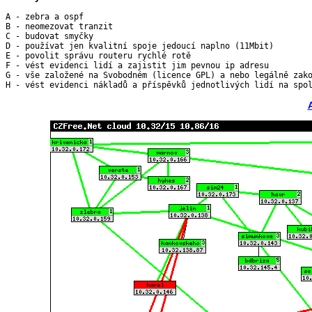
A - zebra a ospf

B - neomezovat tranzit

C - budovat smyčky

D - používat jen kvalitní spoje jedoucí naplno (11Mbit)

E - povolit správu routeru rychlé rotě

F - vést evidenci lidí a zajistit jim pevnou ip adresu

G - vše založené na Svobodném (licence GPL) a nebo legálně zako