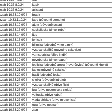
ozsah 10.33.8.0/24
kasik
ozsah 10.33.9.0/24
asistent
rozsah 10.33.10.0/24
bratrk
rozsah 10.33.11.0/24
jabu (původně cerneho)
rozsah 10.33.12.0/24
atom (původně sntop)
rozsah 10.33.13.0/24
ceskolipska (drive trebo)
rozsah 10.33.14.0/24
jtop
rozsah 10.33.15.0/24
jenicek
rozsah 10.33.16.0/24
bilinska (původně vinor a mrk)
rozsah 10.33.17.0/24
vysocanska562 (puvodne cakovice)
rozsah 10.33.18.0/24
varnsdorfska (dříve lindik)
rozsah 10.33.19.0/24
novoborska (drive reaper)
rozsah 10.33.20.0/24
teplicka (původně arrow (hovorčovice) (původně kbely))
rozsah 10.33.21.0/24
jabtoc (původně satalice)
rozsah 10.33.22.0/24
hasit (původně joska)
rozsah 10.33.23.0/24
sitelka (původně intralet)
rozsah 10.33.24.0/24
vysocanska549 (drive flick)
rozsah 10.33.25.0/24
jgw (drive pocernice a ctojab)
rozsah 10.33.26.0/24
veltruska (drive kabel)
rozsah 10.33.27.0/24
vlada-strizkov (drive mraveniste)
rozsah 10.33.28.0/24
ogw (drive netman)
rozsah 10.33.29.0/24
ztop