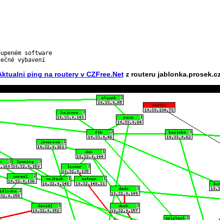
upeném software

Aktualni ping na routery v CZFree.Net
z routeru jablonka.prosek.cz