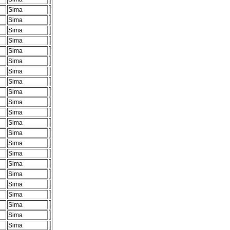
Sima
Sima
Sima
Sima
Sima
Sima
Sima
Sima
Sima
Sima
Sima
Sima
Sima
Sima
Sima
Sima
Sima
Sima
Sima
Sima
Sima
Sima