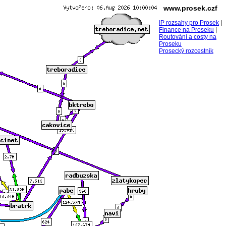
www.prosek.czf
IP rozsahy pro Prosek
|
Finance na Proseku
|
Routování a costy na
Proseku
Prosecký rozcestník