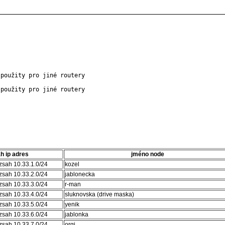
použity pro jiné routery

použity pro jiné routery

h ip adres
jméno node
ozsah 10.33.1.0/24
kozel
ozsah 10.33.2.0/24
jablonecka
ozsah 10.33.3.0/24
r-man
ozsah 10.33.4.0/24
sluknovska (drive maska)
ozsah 10.33.5.0/24
yenik
ozsah 10.33.6.0/24
jablonka
ozsah 10.33.7.0/24
orgj