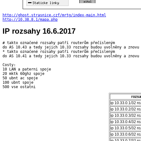
http://ghost.strasnice.czf/mrtg/index-main.html
http://10.38.8.1/mapa.php
IP rozsahy 16.6.2017
# takto označené rozsahy patří routerům přečísleným

do AS 10.43 a tedy jejich 10.33 rozsahy budou uvolněny a znovu 
* takto označené rozsahy patří routerům přečísleným

do AS 10.41 a tedy jejich 10.33 rozsahy budou uvolněny a znovu 
Costy:

10 LAN a paterni spoje

20 mktk 60ghz spoje

50 ubnt ac spoje

100 ubnt spoje

rozsa
ip 10.33.0.1/32 r
ip 10.33.0.2/32 r
ip 10.33.0.3/32 r
ip 10.33.0.4/32 r
ip 10.33.0.5/32 r
ip 10.33.0.6/32 r
ip 10.33.0.7/32 r